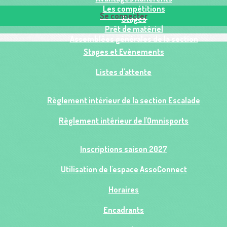
Les compétitions
Se connecter
Stages
Prêt de matériel
Assemblées générales de la section
Stages et Evènements
Listes d'attente
Règlement intérieur de la section Escalade
Règlement intérieur de l'Omnisports
Inscriptions saison 2027
Utilisation de l'espace AssoConnect
Horaires
Encadrants