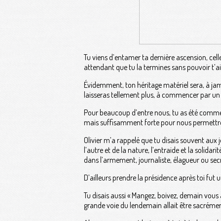
Tu viens d’entamer ta dernière ascension, celle 
attendant que tu la termines sans pouvoir t’ai
Évidemment, ton héritage matériel sera, à jama
laisseras tellement plus, à commencer par u
Pour beaucoup d’entre nous, tu as été comme u
mais suffisamment forte pour nous permettre 
Olivier m’a rappelé que tu disais souvent aux j
l’autre et de la nature, l’entraide et la solidar
dans l’armement, journaliste, élagueur ou sec
D’ailleurs prendre la présidence après toi fut un 
Tu disais aussi « Mangez, boivez, demain vous a
grande voie du lendemain allait être sacrémen