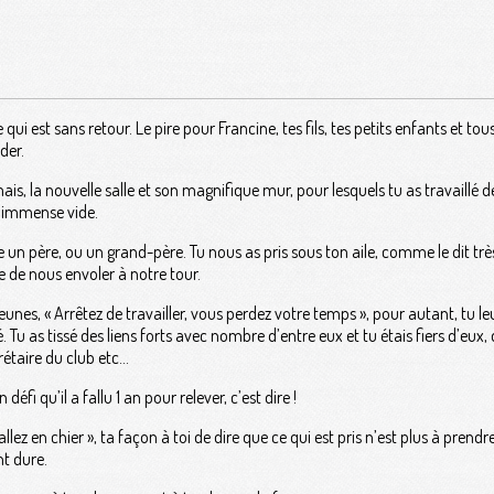
qui est sans retour. Le pire pour Francine, tes fils, tes petits enfants et tou
der.
is, la nouvelle salle et son magnifique mur, pour lesquels tu as travaillé d
n immense vide.
n père, ou un grand-père. Tu nous as pris sous ton aile, comme le dit très
de nous envoler à notre tour.
eunes, « Arrêtez de travailler, vous perdez votre temps », pour autant, tu leu
ité. Tu as tissé des liens forts avec nombre d’entre eux et tu étais fiers d’e
rétaire du club etc…
défi qu’il a fallu 1 an pour relever, c’est dire !
llez en chier », ta façon à toi de dire que ce qui est pris n’est plus à pre
t dure.