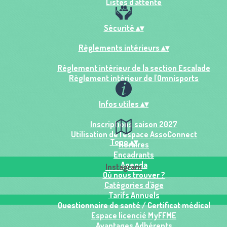
Listes d'attente
Sécurité
▴
▾
Règlements intérieurs
▴
▾
Règlement intérieur de la section Escalade
Règlement intérieur de l'Omnisports
Infos utiles
▴
▾
Inscriptions saison 2027
Utilisation de l'espace AssoConnect
Topo
▴
▾
Horaires
Encadrants
Agenda
Instagram
Où nous trouver ?
Catégories d'âge
Tarifs Annuels
Questionnaire de santé / Certificat médical
Espace licencié MyFFME
Avantages Adhérents