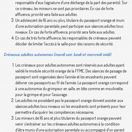
responsable d’eux (signature d’une décharge de la part des parents). Sur
ce créneau, les mineurs ne sont pas prioritaires. En cas de forte
affluence, priorité sera faite aux adultes.
Un adolescent de 16 ans ou plus, titulaire du passeport orange et muni
d’une autorisation parentale, peut participer aux séances adultes tous
niveaux. En cas de forte affluence, priorité sera faite aux adultes.
En cas de très forte affluence, les responsables de créneaux peuvent
décider de limiter l’accès à la salle pour des raisons de sécurité.
Créneaux adultes autonomes (mardi soir, lundi et mercredi midi)
Les créneaux pour adultes autonomes sont réservés aux adultes ayant
validé le module sécurité orange de la FFME. Des séances de passage de
passeport sont organisées dans l’année et les encadrants peuvent
délivrer ces passeports au fil de l’année. Le passeport orange correspond
à une autonomie du grimpeur en salle, en tête comme en moulinette,
pour la grimpe et pour l’assurage.
Les adultes ne possédant pas le passeport orange doivent assister aux
séances adultes tous niveaux où les encadrants sont présents pour leur
permettre d’acquérir les compétences nécessaires.
Les mineurs de 16 ans et plus titulaires du passeport orange peuvent
venir s’entraîner sur les créneaux adultes autonomes à la condition
d’être munis d’une autorisation parentale ou accompagné d’un parent