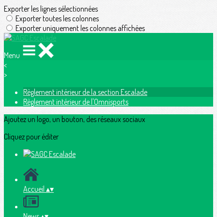
Exporter les lignes sélectionnées
Exporter toutes les colonnes
Exporter uniquement les colonnes affichées
Menu
<
>
Règlement intérieur de la section Escalade
Règlement intérieur de l'Omnisports
Ajoutez un logo, un bouton, des réseaux sociaux
Cliquez pour éditer
Accueil
▴
▾
News
▴
▾