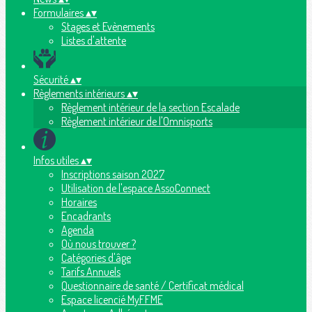
Formulaires
▴
▾
Stages et Evènements
Listes d'attente
Sécurité
▴
▾
Règlements intérieurs
▴
▾
Règlement intérieur de la section Escalade
Règlement intérieur de l'Omnisports
Infos utiles
▴
▾
Inscriptions saison 2027
Utilisation de l'espace AssoConnect
Horaires
Encadrants
Agenda
Où nous trouver ?
Catégories d'âge
Tarifs Annuels
Questionnaire de santé / Certificat médical
Espace licencié MyFFME