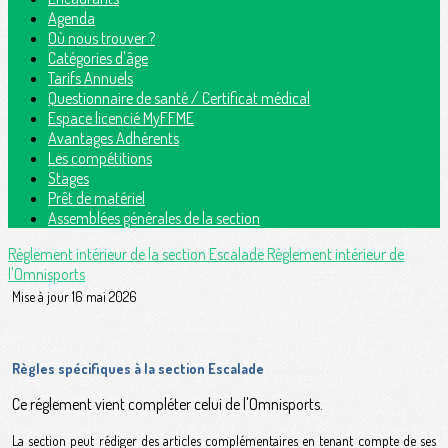
Agenda
Où nous trouver ?
Catégories d'âge
Tarifs Annuels
Questionnaire de santé / Certificat médical
Espace licencié MyFFME
Avantages Adhérents
Les compétitions
Stages
Prêt de matériel
Assemblées générales de la section
Règlement intérieur de la section Escalade
Règlement intérieur de
l'Omnisports
Mise à jour 16 mai 2026
Règles spécifiques à la section Escalade
Ce réglement vient compléter celui de l'Omnisports.
La section peut rédiger des articles complémentaires en tenant compte de ses