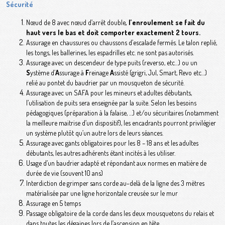
Sécurité
Nœud de 8 avec nœud d’arrêt double
, l’enroulement se fait du
haut vers le bas et doit comporter exactement 2 tours.
Assurage en chaussures ou chaussons d’escalade fermés. Le talon replié,
les tongs, les ballerines, les espadrilles etc. ne sont pas autorisés.
Assurage avec un descendeur de type puits (reverso, etc…) ou un
S
ystème d’
A
ssurage à
F
reinage
A
ssisté (grigri, Jul, Smart, Revo etc…)
relié au pontet du baudrier par un mousqueton de sécurité.
Assurage avec un SAFA pour les mineurs et adultes débutants,
l’utilisation de puits sera enseignée par la suite. Selon les besoins
pédagogiques (préparation à la falaise, …) et/ou sécuritaires (notamment
la meilleure maitrise d’un dispositif), les encadrants pourront privilégier
un système plutôt qu’un autre lors de leurs séances.
Assurage avec gants obligatoires pour les 8 – 18 ans et les adultes
débutants, les autres adhérents étant incités à les utiliser.
Usage d’un baudrier adapté et répondant aux normes en matière de
durée de vie (souvent 10 ans)
Interdiction de grimper sans corde au-delà de la ligne des 3 mètres
matérialisée par une ligne horizontale creusée sur le mur
Assurage en 5 temps
Passage obligatoire de la corde dans les deux mousquetons du relais et
dans toutes les dégaines lors de l’ascension en tête.