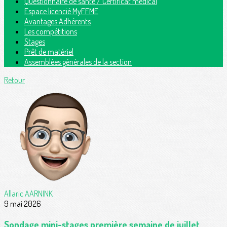
Questionnaire de santé / Certificat médical
Espace licencié MyFFME
Avantages Adhérents
Les compétitions
Stages
Prêt de matériel
Assemblées générales de la section
Retour
Allaric AARNINK
9 mai 2026
Sondage mini-stages première semaine de juillet