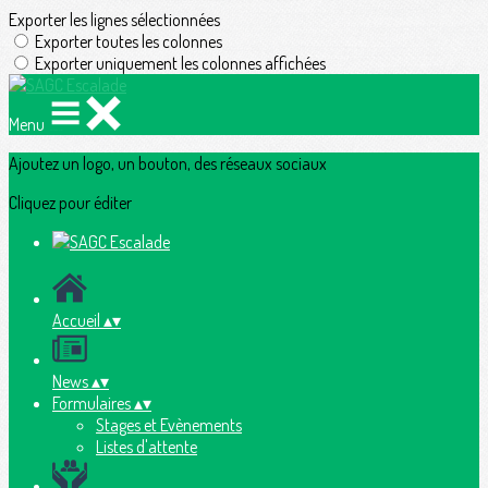
Exporter les lignes sélectionnées
Exporter toutes les colonnes
Exporter uniquement les colonnes affichées
Menu
Ajoutez un logo, un bouton, des réseaux sociaux
Cliquez pour éditer
Accueil
▴
▾
News
▴
▾
Formulaires
▴
▾
Stages et Evènements
Listes d'attente